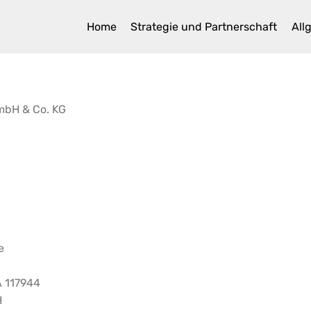
Home
Strategie und Partnerschaft
All
mbH & Co. KG
e
 117944
H