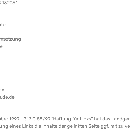
B 132051
hter
Umsetzung
e
de
e.de.de
mber 1999 - 312 O 85/99 "Haftung für Links" hat das Landg
g eines Links die Inhalte der gelinkten Seite ggf. mit zu v